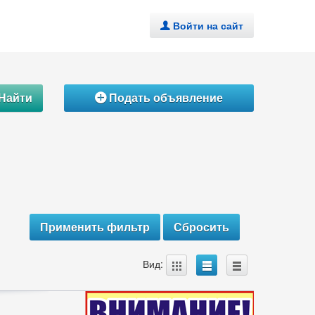
Войти на сайт
.
Найти
Подать объявление
Á
A
B
C
Вид: