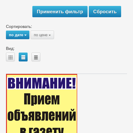
Сортировать:
по дате
по цене
{
{
Вид:
A
B
C