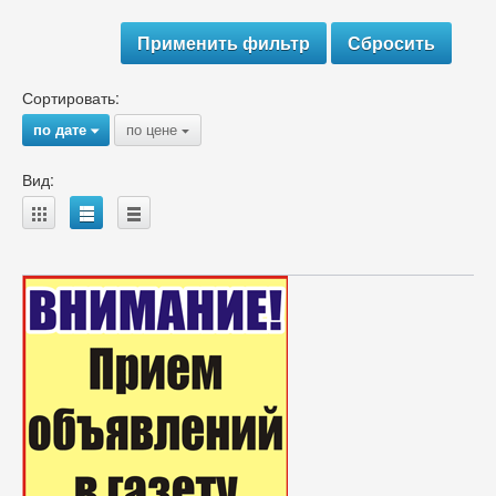
Сортировать:
по дате
по цене
{
{
Вид:
A
B
C