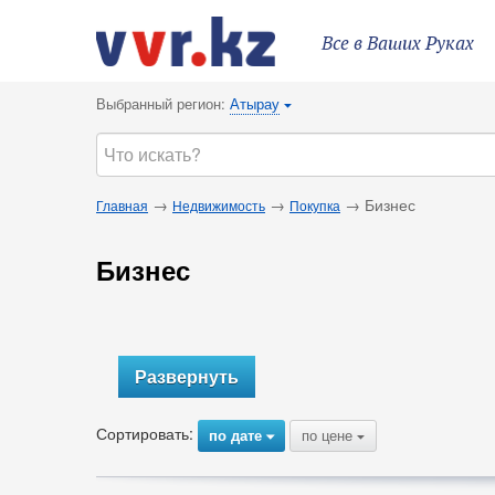
Все в Ваших Руках
Выбранный регион:
Атырау
{
→
→
→ Бизнес
Главная
Недвижимость
Покупка
Бизнес
Развернуть
Сортировать:
по дате
по цене
{
{