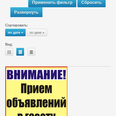
Развернуть
Сортировать:
по дате
по цене
{
{
Вид:
A
B
C