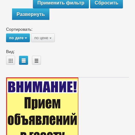
Развернуть
Сортировать:
по дате
по цене
{
{
Вид:
A
B
C