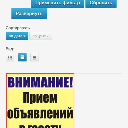
Развернуть
Сортировать:
по дате
по цене
{
{
Вид:
A
B
C