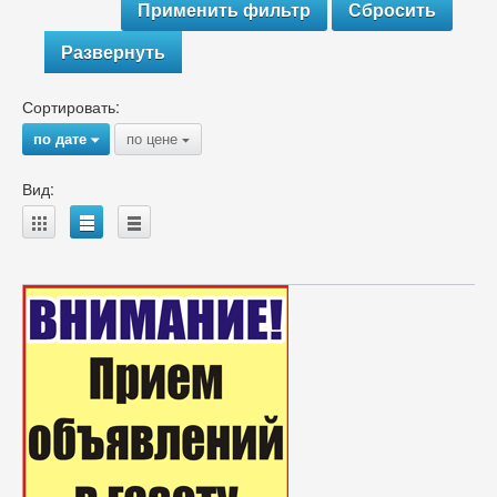
Развернуть
Сортировать:
по дате
по цене
{
{
Вид:
A
B
C