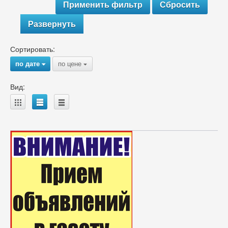
Развернуть
Сортировать:
по дате
по цене
{
{
Вид:
A
B
C