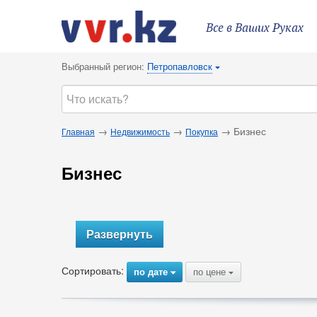
Все в Ваших Руках
Выбранный регион:
Петропавловск
{
→
→
→ Бизнес
Главная
Недвижимость
Покупка
Бизнес
Развернуть
Сортировать:
по дате
по цене
{
{