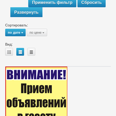
Развернуть
Сортировать:
по дате
по цене
{
{
Вид:
A
B
C