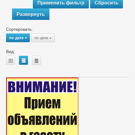
Развернуть
Сортировать:
по дате
по цене
{
{
Вид:
A
B
C