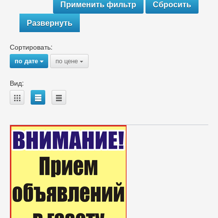
Развернуть
Сортировать:
по дате
по цене
{
{
Вид:
A
B
C