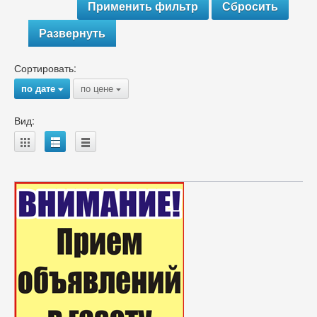
Развернуть
Сортировать:
по дате
по цене
{
{
Вид:
A
B
C