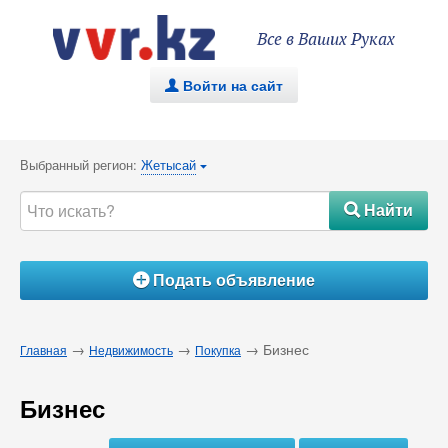
Все в Ваших Руках
Войти на сайт
.
Выбранный регион:
Жетысай
{
Найти
#
Подать объявление
Á
→
→
→ Бизнес
Главная
Недвижимость
Покупка
Бизнес