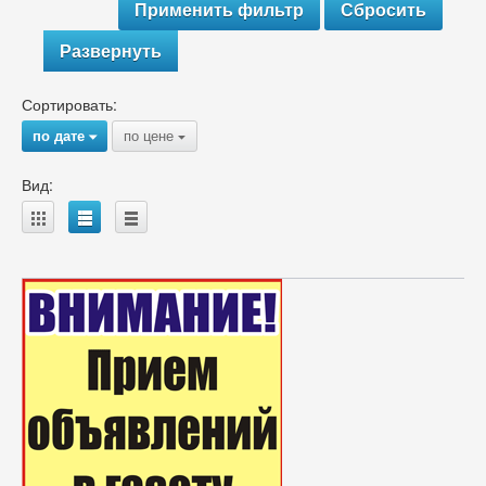
Развернуть
Сортировать:
по дате
по цене
{
{
Вид:
A
B
C