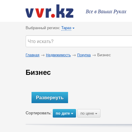
Все в Ваших Руках
Выбранный регион:
Тараз
{
→
→
→ Бизнес
Главная
Недвижимость
Покупка
Бизнес
Развернуть
Сортировать:
по дате
по цене
{
{