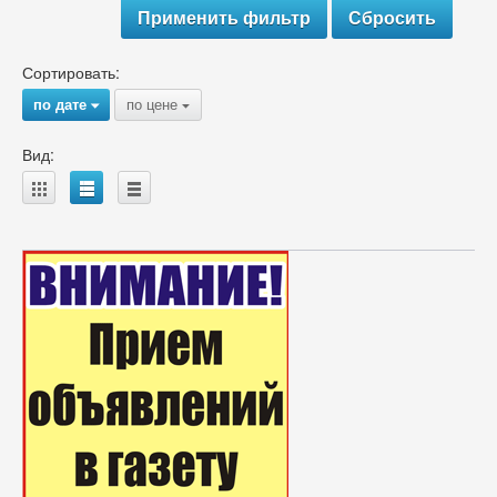
Сортировать:
по дате
по цене
{
{
Вид:
A
B
C