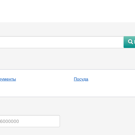
#
рументы
Посуда