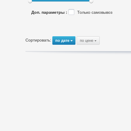
Доп. параметры :
Только самовывоз
Сортировать:
по дате
по цене
{
{