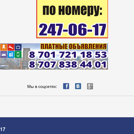
ä
æ
è
Мы в соцсетях:
-17