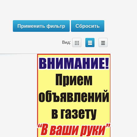
A
B
C
Вид: