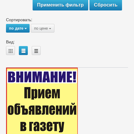
Сортировать:
по дате
по цене
{
{
Вид:
A
B
C