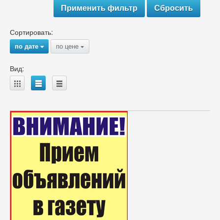
Сортировать:
по дате
по цене
{
{
Вид:
A
B
C