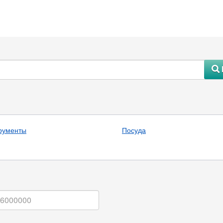
#
рументы
Посуда