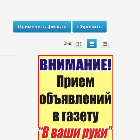
A
B
C
Вид: