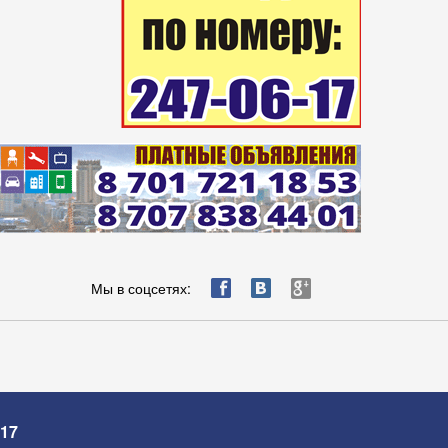
ä
æ
è
Мы в соцсетях:
-17