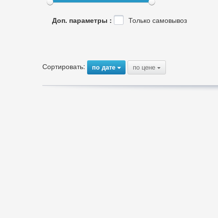
Доп. параметры :
Только самовывоз
Сортировать:
по дате
по цене
{
{