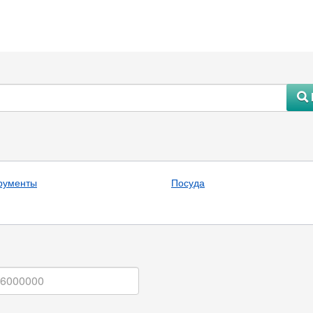
#
рументы
Посуда