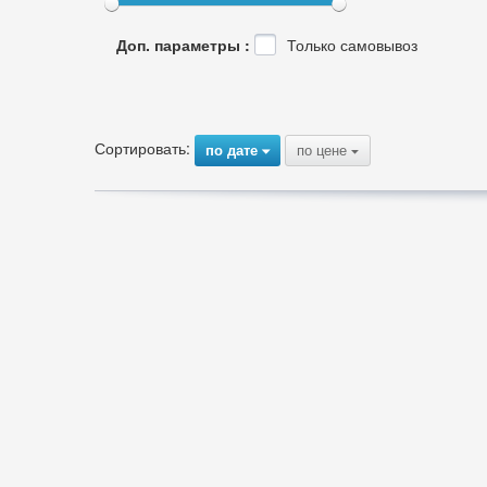
Доп. параметры :
Только самовывоз
Сортировать:
по дате
по цене
{
{