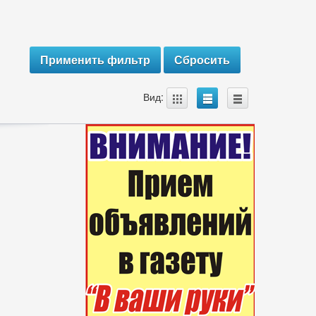
A
B
C
Вид: