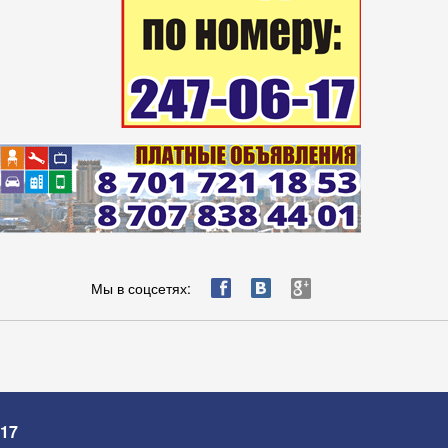
ä
æ
è
Мы в соцсетях:
-17