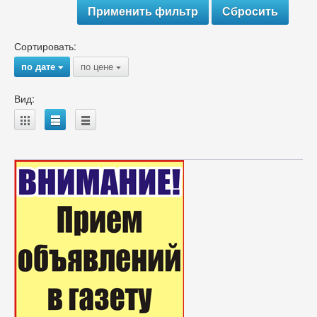
Сортировать:
по дате
по цене
{
{
Вид:
A
B
C