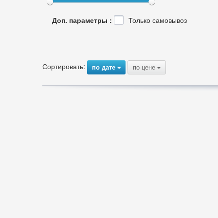
Доп. параметры :
Только самовывоз
Сортировать:
по дате
по цене
{
{