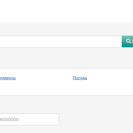
#
рументы
Посуда