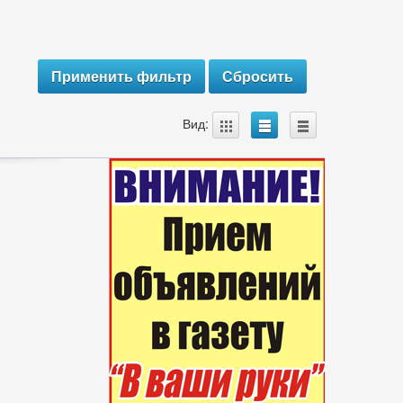
A
B
C
Вид: