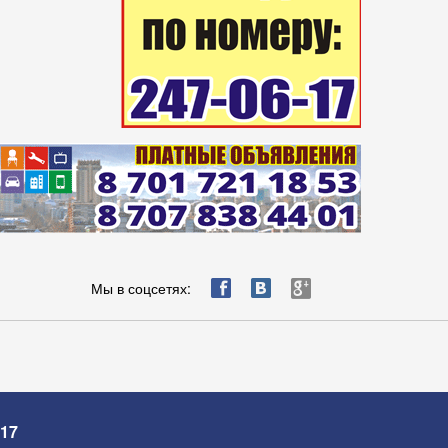
ä
æ
è
Мы в соцсетях:
-17