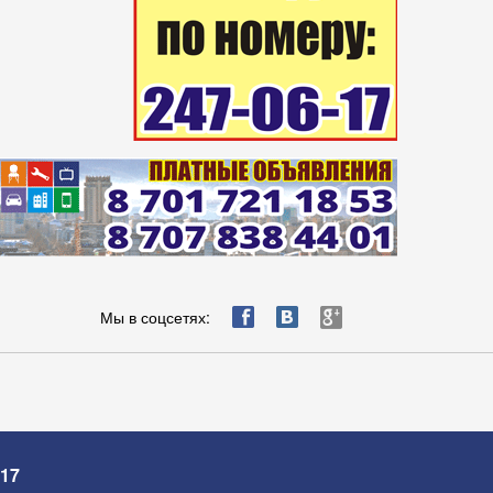
ä
æ
è
Мы в соцсетях:
-17