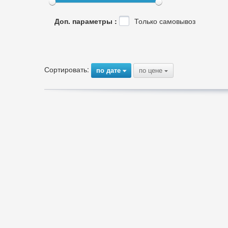
Доп. параметры :
Только самовывоз
Сортировать:
по дате
по цене
{
{