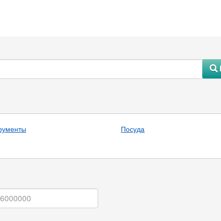
#
рументы
Посуда