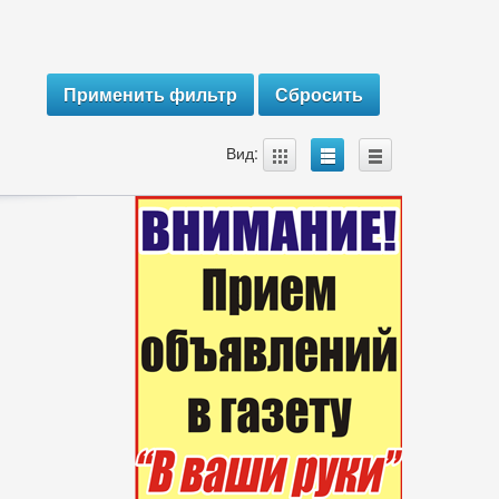
A
B
C
Вид: