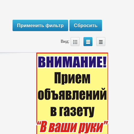
A
B
C
Вид: