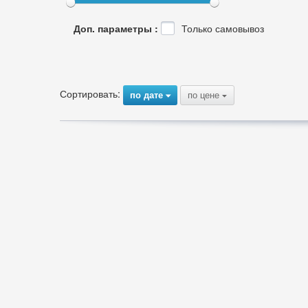
Доп. параметры :
Только самовывоз
Сортировать:
по дате
по цене
{
{