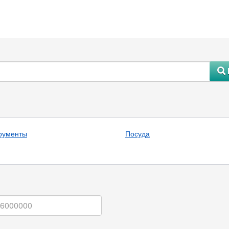
#
рументы
Посуда