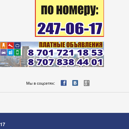
ä
æ
è
Мы в соцсетях:
-17