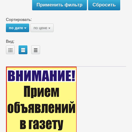
Сортировать:
по дате
по цене
{
{
Вид:
A
B
C