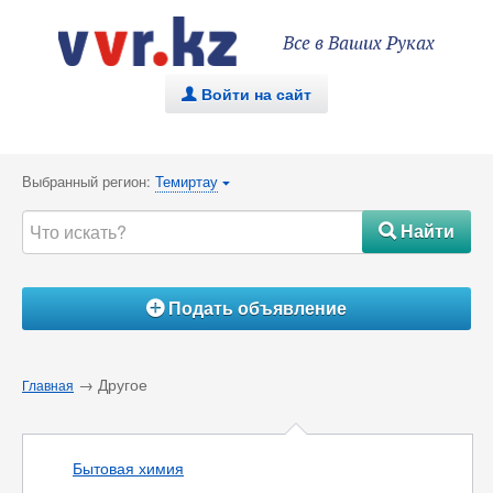
Все в Ваших Руках
Войти на сайт
.
Выбранный регион:
Темиртау
{
Найти
#
Подать объявление
Á
→ Другое
Главная
Бытовая химия