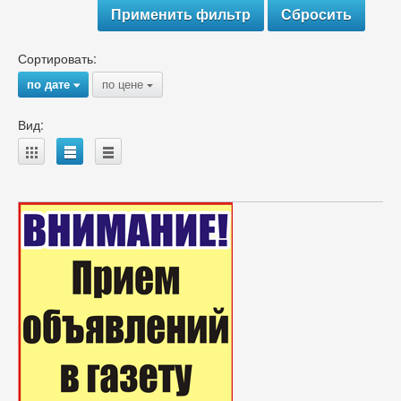
Сортировать:
по дате
по цене
{
{
Вид:
A
B
C