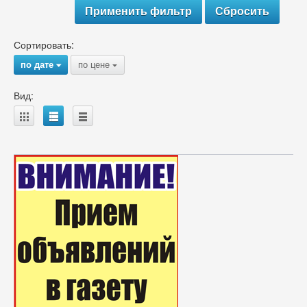
Сортировать:
по дате
по цене
{
{
Вид:
A
B
C