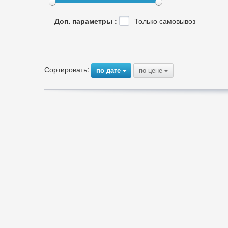
Доп. параметры :
Только самовывоз
Сортировать:
по дате
по цене
{
{