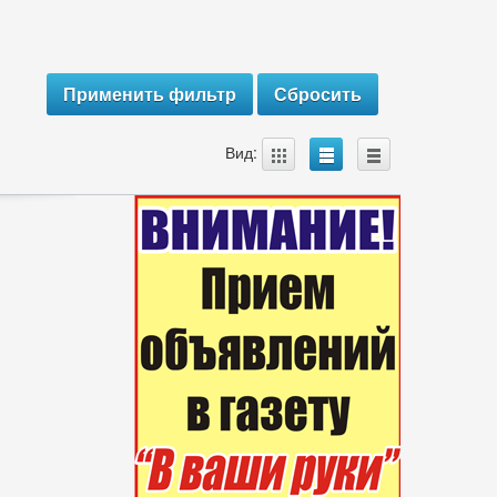
A
B
C
Вид: