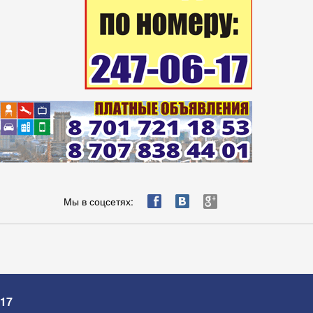
ä
æ
è
Мы в соцсетях:
-17