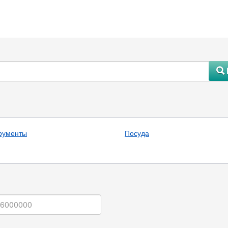
#
рументы
Посуда