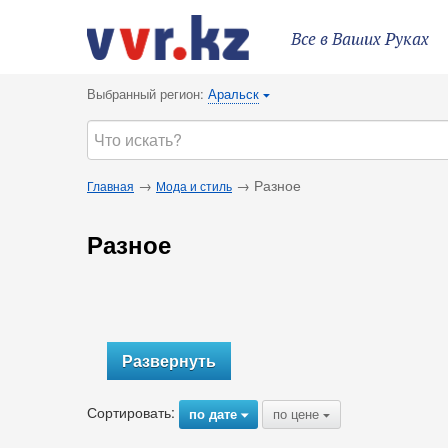
Все в Ваших Руках
Выбранный регион:
Аральск
{
→
→ Разное
Главная
Мода и стиль
Разное
Развернуть
Сортировать:
по дате
по цене
{
{