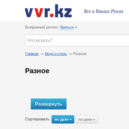
Все в Ваших Руках
Выбранный регион:
Уральск
{
→
→ Разное
Главная
Мода и стиль
Разное
Развернуть
Сортировать:
по дате
по цене
{
{