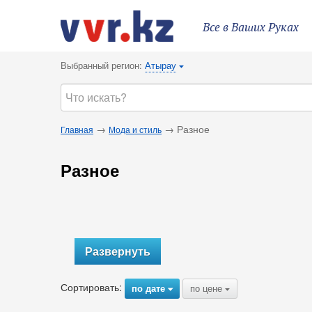
Все в Ваших Руках
Выбранный регион:
Атырау
{
→
→ Разное
Главная
Мода и стиль
Разное
Развернуть
Сортировать:
по дате
по цене
{
{