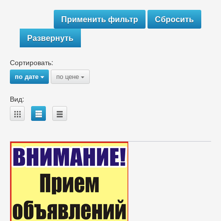
Развернуть
Сортировать:
по дате
по цене
{
{
Вид:
A
B
C