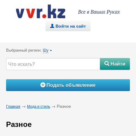
Все в Ваших Руках
Войти на сайт
.
Выбранный регион:
Шу
{
Найти
#
Подать объявление
Á
→
→ Разное
Главная
Мода и стиль
Разное