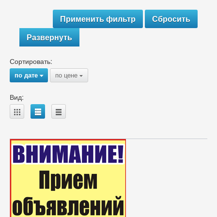
Развернуть
Сортировать:
по дате
по цене
{
{
Вид:
A
B
C