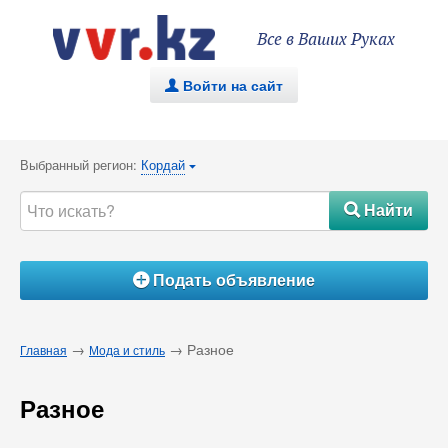
Все в Ваших Руках
Войти на сайт
.
Выбранный регион:
Кордай
{
Найти
#
Подать объявление
Á
→
→ Разное
Главная
Мода и стиль
Разное