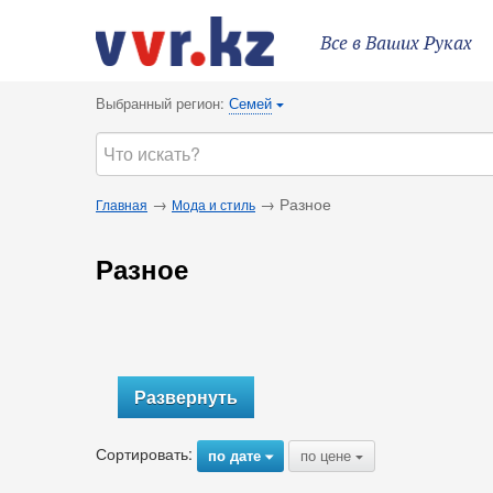
Все в Ваших Руках
Выбранный регион:
Семей
{
→
→ Разное
Главная
Мода и стиль
Разное
Развернуть
Сортировать:
по дате
по цене
{
{