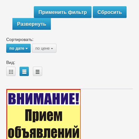
Развернуть
Сортировать:
по дате
по цене
{
{
Вид:
A
B
C