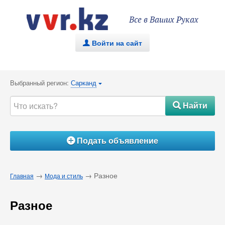
Все в Ваших Руках
Войти на сайт
.
Выбранный регион:
Сарканд
{
Найти
#
Подать объявление
Á
→
→ Разное
Главная
Мода и стиль
Разное