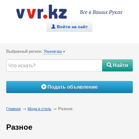
Все в Ваших Руках
Войти на сайт
.
Выбранный регион:
Узынагаш
{
Найти
#
Подать объявление
Á
→
→ Разное
Главная
Мода и стиль
Разное