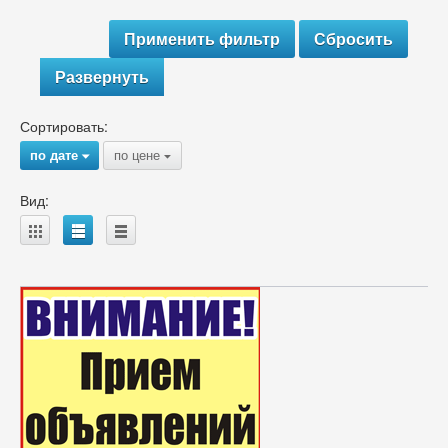
Развернуть
Сортировать:
по дате
по цене
{
{
Вид:
A
B
C