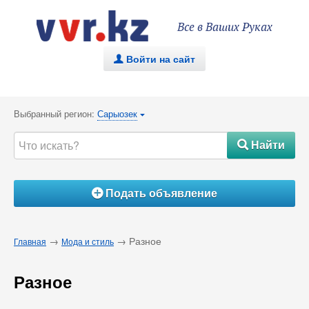
Все в Ваших Руках
Войти на сайт
.
Выбранный регион:
Сарыозек
{
Найти
#
Подать объявление
Á
→
→ Разное
Главная
Мода и стиль
Разное