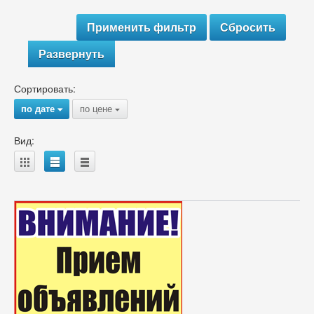
Развернуть
Сортировать:
по дате
по цене
{
{
Вид:
A
B
C