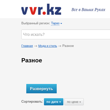
Все в Ваших Руках
Выбранный регион:
Тараз
{
→
→ Разное
Главная
Мода и стиль
Разное
Развернуть
Сортировать:
по дате
по цене
{
{