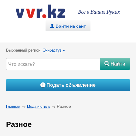
Все в Ваших Руках
Войти на сайт
.
Выбранный регион:
Экибастуз
{
Найти
#
Подать объявление
Á
→
→ Разное
Главная
Мода и стиль
Разное