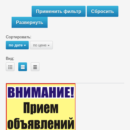
Развернуть
Сортировать:
по дате
по цене
{
{
Вид:
A
B
C