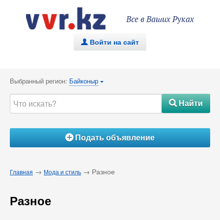
Все в Ваших Руках
Войти на сайт
.
Выбранный регион:
Байконыр
{
Найти
#
Подать объявление
Á
→
→ Разное
Главная
Мода и стиль
Разное