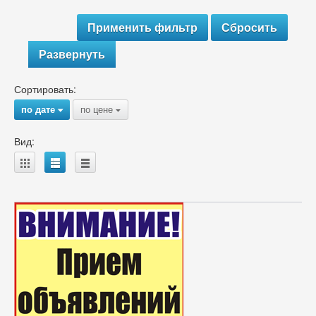
Развернуть
Сортировать:
по дате
по цене
{
{
Вид:
A
B
C