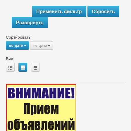
Развернуть
Сортировать:
по дате
по цене
{
{
Вид:
A
B
C