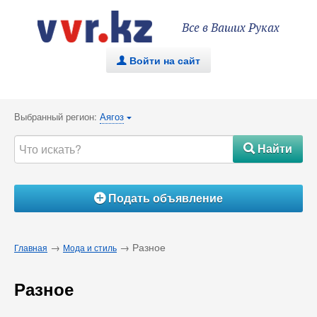
Все в Ваших Руках
Войти на сайт
.
Выбранный регион:
Аягоз
{
Найти
#
Подать объявление
Á
→
→ Разное
Главная
Мода и стиль
Разное