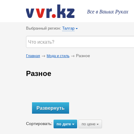
Все в Ваших Руках
Выбранный регион:
Талгар
{
→
→ Разное
Главная
Мода и стиль
Разное
Развернуть
Сортировать:
по дате
по цене
{
{