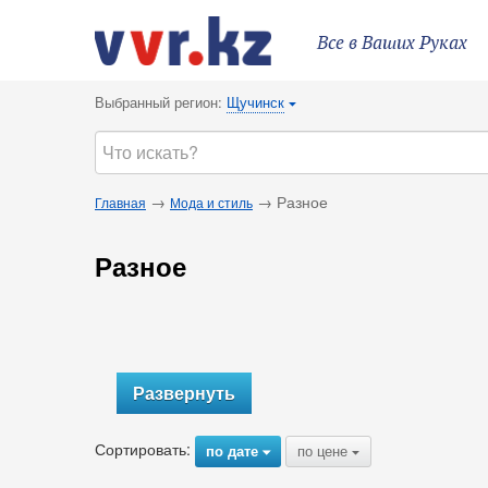
Все в Ваших Руках
Выбранный регион:
Щучинск
{
→
→ Разное
Главная
Мода и стиль
Разное
Развернуть
Сортировать:
по дате
по цене
{
{