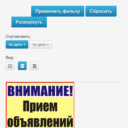
Развернуть
Сортировать:
по дате
по цене
{
{
Вид:
A
B
C