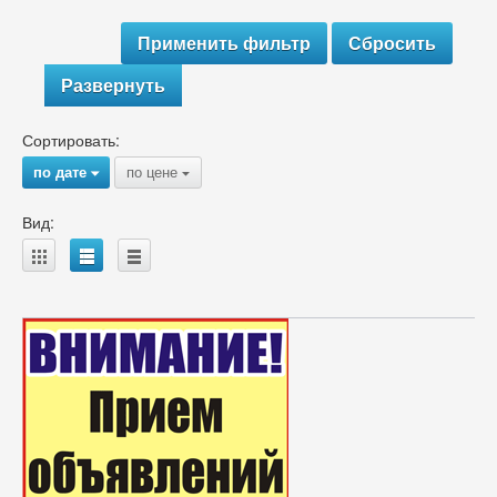
Развернуть
Сортировать:
по дате
по цене
{
{
Вид:
A
B
C