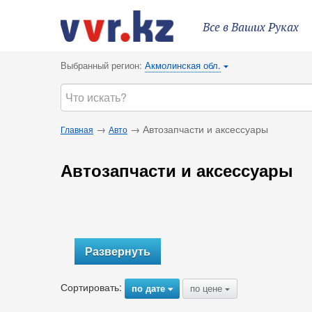
Все в Ваших Руках
Выбранный регион:
Акмолинская обл.
{
→
→ Автозапчасти и аксессуары
Главная
Авто
Автозапчасти и аксессуары
Развернуть
Сортировать:
по дате
по цене
{
{