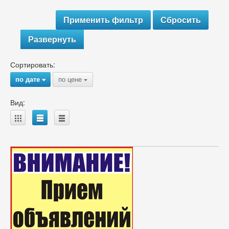
Развернуть
Сортировать:
по дате
по цене
{
{
Вид:
A
B
C