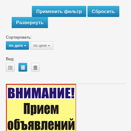
Развернуть
Сортировать:
по дате
по цене
{
{
Вид:
A
B
C